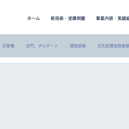
ホーム
新技術・塗膜剥離
事業内容・実績
水管橋
水門、ダムゲート
建設塗装
文化財建造物塗
各種工事
プラント塗装
建築塗装
保温保冷工事
建