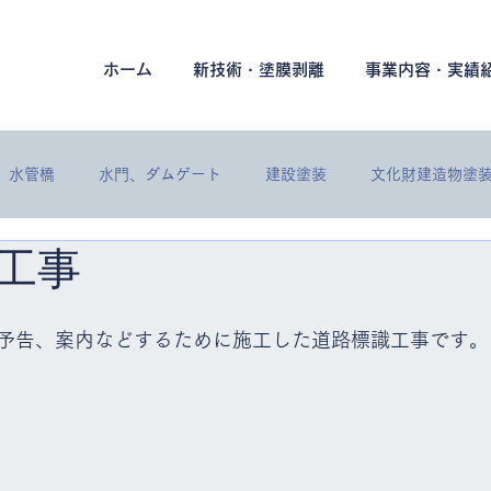
ホーム
新技術・塗膜剥離
事業内容・実績
水管橋
水門、ダムゲート
建設塗装
文化財建造物塗
工事
各種工事
プラント塗装
建築塗装
保温保冷工事
建
予告、案内などするために施工した道路標識工事です。