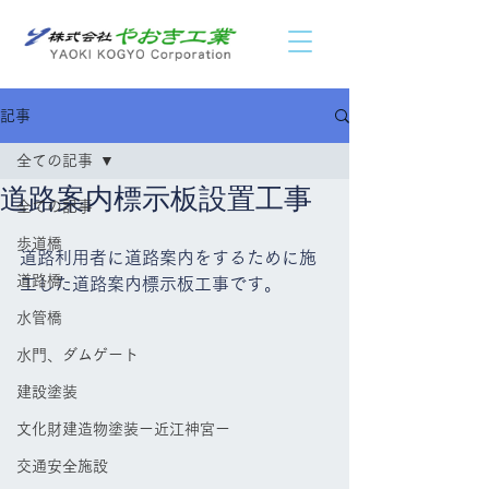
記事
全ての記事
道路案内標示板設置工事
全ての記事
歩道橋
道路利用者に道路案内をするために施
道路橋
工した道路案内標示板工事です。
水管橋
水門、ダムゲート
建設塗装
文化財建造物塗装ー近江神宮ー
交通安全施設