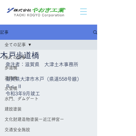
記事
全ての記事
木戸歩道橋
全ての記事
発注者：滋賀県　大津土木事務所
歩道橋
道路橋
滋賀県大津市木戸（県道558号線）
Ｒｃ-Ⅱ
水管橋
令和3年9月竣工
水門、ダムゲート
建設塗装
文化財建造物塗装ー近江神宮ー
交通安全施設