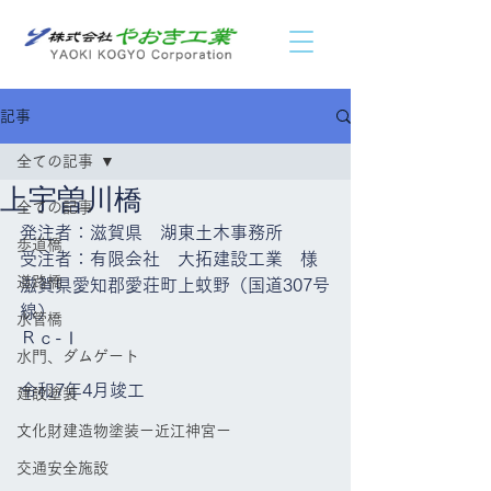
記事
全ての記事
上宇曽川橋
全ての記事
発注者：滋賀県　湖東土木事務所
歩道橋
受注者：有限会社　大拓建設工業　様
道路橋
滋賀県愛知郡愛荘町上蚊野（国道307号
線）
水管橋
Ｒｃ-Ⅰ
水門、ダムゲート
令和7年4月竣工
建設塗装
文化財建造物塗装ー近江神宮ー
交通安全施設